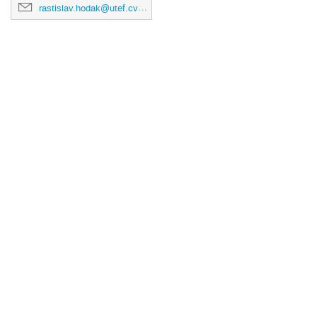
rastislav.hodak@utef.cvut.cz